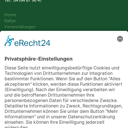
Tel.: 04164 87 96 47
Home
Rallye
Veranstaltungen
Unterstützer
Bildarchiv
Presse
Kontakt